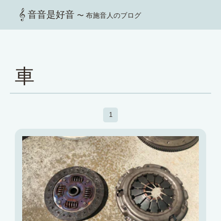
音音是好音
〜 布施音人のブログ
車
1