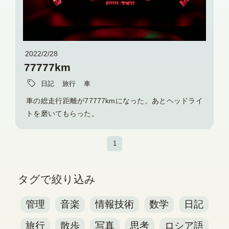
2022/2/28
77777km
日記
旅行
車
車の総走行距離が77777kmになった。あとヘッドライ
トを磨いてもらった。
1
タグで絞り込み
管理
音楽
情報技術
数学
日記
旅行
散歩
写真
思考
ロシア語