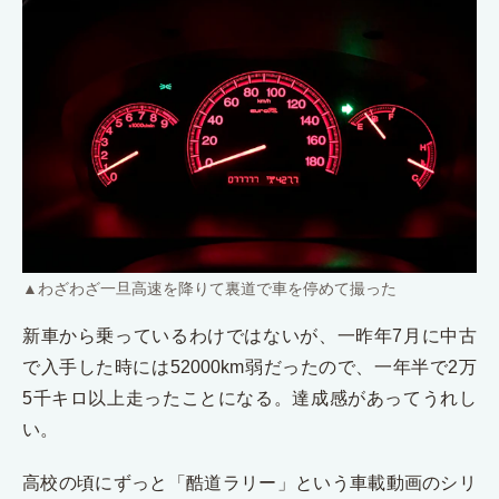
▲
わざわざ一旦高速を降りて裏道で車を停めて撮った
新車から乗っているわけではないが、一昨年7月に中古
で入手した時には52000km弱だったので、一年半で2万
5千キロ以上走ったことになる。達成感があってうれし
い。
高校の頃にずっと「酷道ラリー」という車載動画のシリ