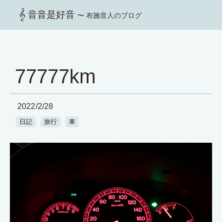
音音是好音
〜 布施音人のブログ
77777km
2022/2/28
日記
旅行
車