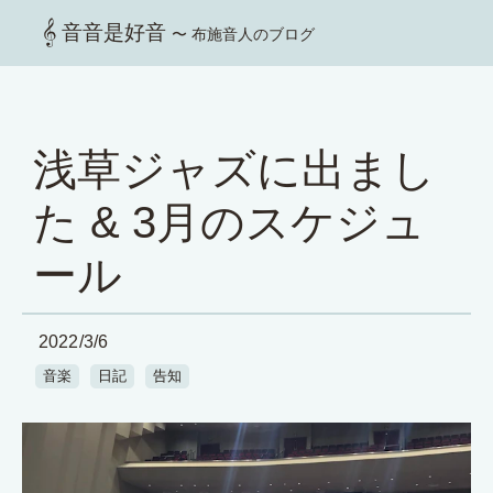
音音是好音
〜 布施音人のブログ
浅草ジャズに出まし
た & 3月のスケジュ
ール
2022/3/6
音楽
日記
告知